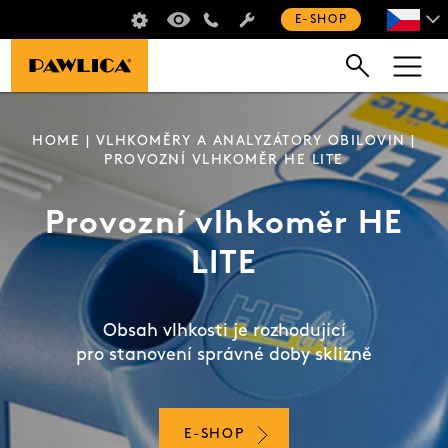
ŠKOLENÍ SUŠIČŮ
VIRTUÁLNÍ PROHLÍDKA
+420 235 301 321
E-SHOP
HOME
|
VLHKOMĚRY A ANALYZÁTORY OBILOVIN
|
PROVOZNÍ VLHKOMĚR HE LITE
Provozní vlhkoměr HE
LITE
Obsah vlhkosti je rozhodující
pro stanovení správné doby sklizně
E-SHOP