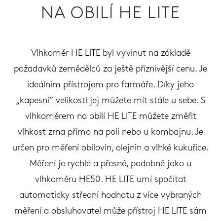
NA OBILÍ HE LITE
Vlhkoměr HE LITE byl vyvinut na základě
požadavků zemědělců za ještě příznivější cenu. Je
ideálním přístrojem pro farmáře. Díky jeho
„kapesní“ velikosti jej můžete mít stále u sebe. S
vlhkoměrem na obilí HE LITE můžete změřit
vlhkost zrna přímo na poli nebo u kombajnu. Je
určen pro měření obilovin, olejnin a vlhké kukuřice.
Měření je rychlé a přesné, podobně jako u
vlhkoměru HE50. HE LITE umí spočítat
automaticky střední hodnotu z více vybraných
měření a obsluhovatel může přístroj HE LITE sám