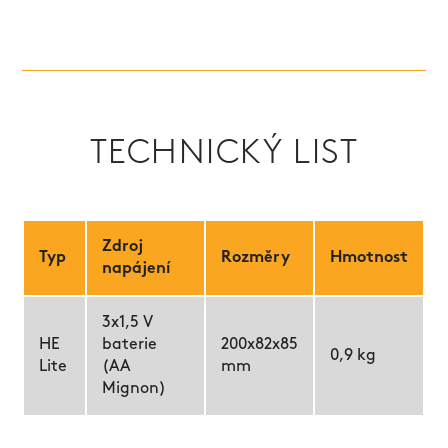
TECHNICKÝ LIST
Zdroj
Typ
Rozměry
Hmotnost
napájení
3x1,5 V
HE
baterie
200x82x85
0,9 kg
Lite
(AA
mm
Mignon)