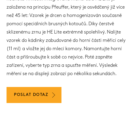
založena na principu Pfeuffer, který je osvědčený již více
než 45 let: Vzorek je drcen a homogenizován současně
pomocí speciálních brusných kotoučů. Díky čerstvě
sklizenému zrnu je HE Lite extrémně spolehlivý. Nalijte
vzorek do kádinky zabudované do horní části měřicí cely
(11 ml) a vložte jej do mlecí komory. Namontujte horní
část a přišroubujte k sobě co nejvíce. Poté zapněte
zařízení, vyberte typ zrna a spusťte měření. Výsledek
měření se na displeji zobrazí po několika sekundách.
POSLAT DOTAZ