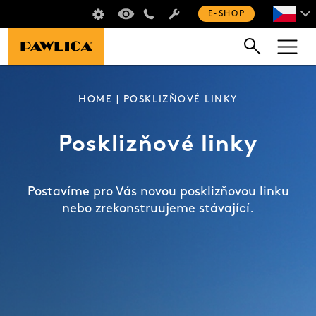
ŠKOLENÍ SUŠIČŮ
VIRTUÁLNÍ PROHLÍDKA
+420 235 301 321
E-SHOP
HOME
| POSKLIZŇOVÉ LINKY
Posklizňové linky
Postavíme pro Vás novou posklizňovou linku
nebo zrekonstruujeme stávající.