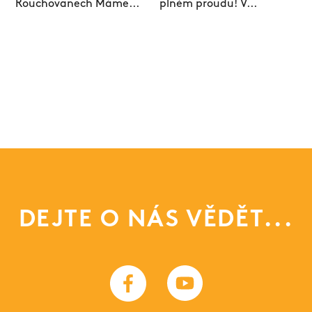
DEJTE O NÁS VĚDĚT...