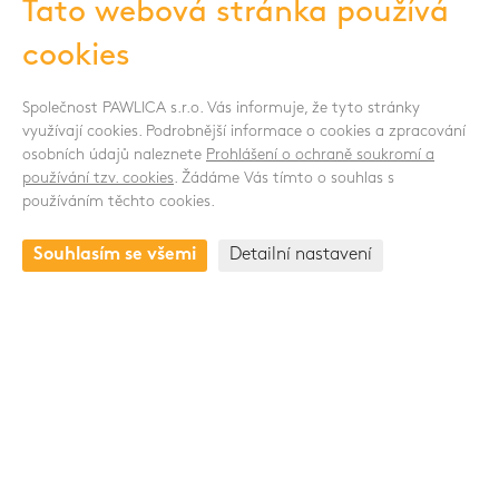
Tato webová stránka používá
cookies
Souhlasím se zpracováním osobních údajů -
Zobrazit více
Společnost PAWLICA s.r.o. Vás informuje, že tyto stránky
SLEDUJTE NÁS
využívají cookies. Podrobnější informace o cookies a zpracování
osobních údajů naleznete
Prohlášení o ochraně soukromí a
používání tzv. cookies
. Žádáme Vás tímto o souhlas s
používáním těchto cookies.
KONTAKT
Souhlasím se všemi
Detailní nastavení
Drnovská 1118/53a
161 00 Praha 6 - Ruzyně
Česká republika
+420 235 301 321
Skupina Pawlica Export a.s.
www.pawlica.cz
- posklizňové linky CZ a SK |