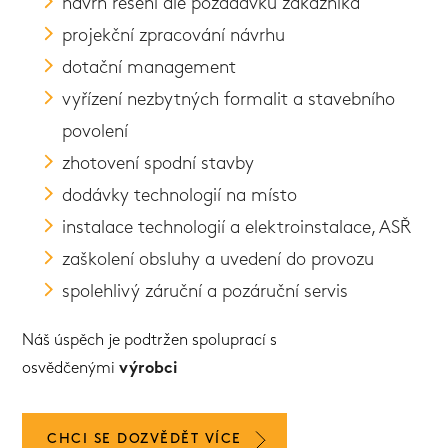
návrh řešení dle požadavků zákazníka
projekční zpracování návrhu
dotační management
vyřízení nezbytných formalit a stavebního
povolení
zhotovení spodní stavby
dodávky technologií na místo
instalace technologií a elektroinstalace, ASŘ
zaškolení obsluhy a uvedení do provozu
spolehlivý záruční a pozáruční servis
Náš úspěch je podtržen spoluprací s
osvědčenými
výrobci
CHCI SE DOZVĚDĚT VÍCE