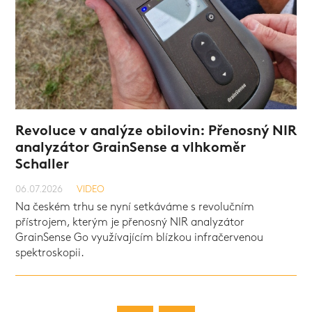
Revoluce v analýze obilovin: Přenosný NIR
analyzátor GrainSense a vlhkoměr
VIDEO
Schaller
VIDEO
VIDEO
06.07.2026
VIDEO
Na českém trhu se nyní setkáváme s revolučním
přístrojem, kterým je přenosný NIR analyzátor
GrainSense Go využívajícím blízkou infračervenou
spektroskopii.