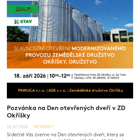
Pozvánka na Den otevřených dveří v ZD
Okříšky
NOVINKY
26.07.2026
NOVINKY
NOVINKY
NOVINKY
Srdečně Vás zveme na Den otevřených dveří, který se