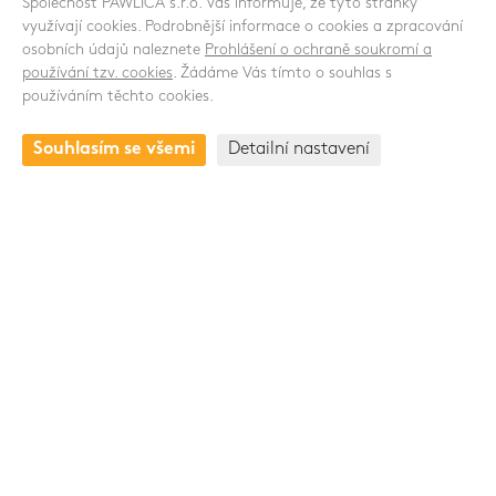
Společnost PAWLICA s.r.o. Vás informuje, že tyto stránky
SLEDUJTE NÁS
využívají cookies. Podrobnější informace o cookies a zpracování
osobních údajů naleznete
Prohlášení o ochraně soukromí a
používání tzv. cookies
. Žádáme Vás tímto o souhlas s
používáním těchto cookies.
KONTAKT
Souhlasím se všemi
Detailní nastavení
Drnovská 1118/53a
161 00 Praha 6 - Ruzyně
Česká republika
+420 235 301 321
Skupina Pawlica Export a.s.
www.pawlica.cz
- posklizňové linky CZ a SK |
www.pawlica.pl
- posklizňové linky PL |
www.age.cz
-
halové systémy pro drůbež a prasata |
www.gttrend.cz
-
servis a náhradní díly