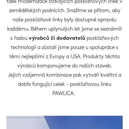
také modernizace stávajících posklizňových linek v
zemědělských podnicích. Snažíme se přitom, aby
naše posklizňové linky byly dostupné opravdu
každému. Během uplynulých let jsme se seznámili
s řadou
výrobců či dodavatelů
posklizňových
technologií a zůstali jsme pouze u spolupráce s
těmi nejlepšími z Evropy a USA. Produkty těchto
výrobců komponujeme do našich staveb.
Jejich vzájemná kombinace pak vytváří kvalitní a
dobře fungující celek - posklizňovou linku
PAWLICA.