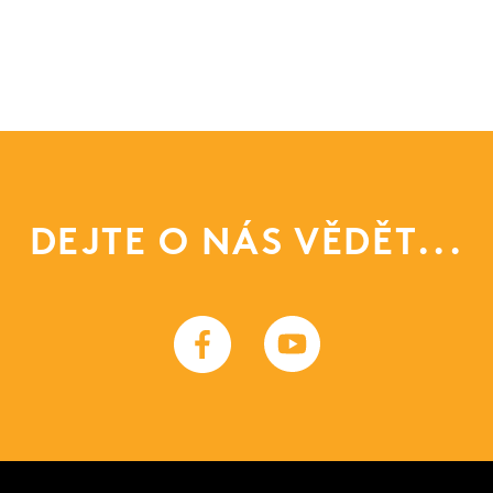
DEJTE O NÁS VĚDĚT...