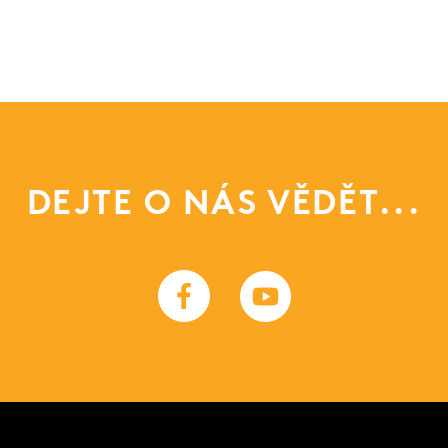
DEJTE O NÁS VĚDĚT...