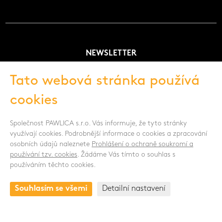
NEWSLETTER
Tato webová stránka používá
cookies
Souhlasím se zpracováním osobních údajů -
Zobrazit více
Společnost PAWLICA s.r.o. Vás informuje, že tyto stránky
SLEDUJTE NÁS
využívají cookies. Podrobnější informace o cookies a zpracování
osobních údajů naleznete
Prohlášení o ochraně soukromí a
používání tzv. cookies
. Žádáme Vás tímto o souhlas s
používáním těchto cookies.
KONTAKT
Souhlasím se všemi
Detailní nastavení
Drnovská 1118/53a
161 00 Praha 6 - Ruzyně