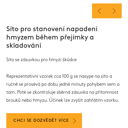
Síto pro stanovení napadení
hmyzem během přejímky a
skladování
Síto se zásuvkou pro hmyzí škůdce
Reprezentativní vzorek cca 100 g se nasype na síto a
ručně se prosévá po dobu jedné minuty pohybem sem a
tam. Poté se zkontroluje sběrná zásuvka na přítomnost
brouků nebo hmyzu. Účinek lze zvýšit zahřátím vzorku.
CHCI SE DOZVĚDĚT VÍCE