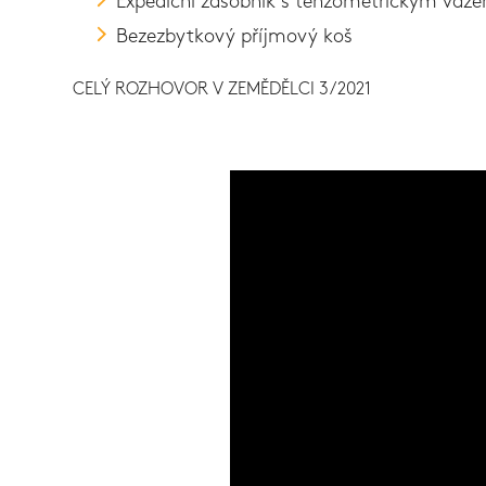
Expediční zásobník s tenzometrickým váž
Bezezbytkový příjmový koš
CELÝ ROZHOVOR V ZEMĚDĚLCI 3/2021