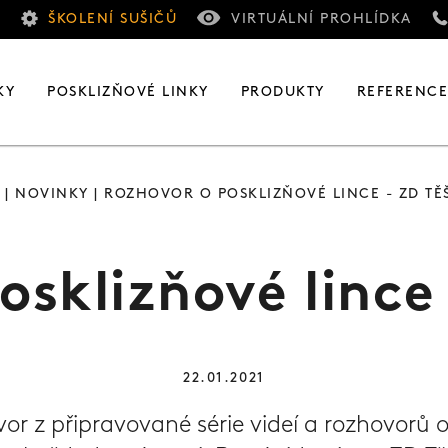
ŠKOLENÍ SUŠIČŮ
VIRTUÁLNÍ PROHLÍDKA
KY
POSKLIZŇOVÉ LINKY
PRODUKTY
REFERENC
|
NOVINKY
| ROZHOVOR O POSKLIZŇOVÉ LINCE - ZD TĚ
osklizňové lince 
22.01.2021
r z připravované série videí a rozhovorů o 