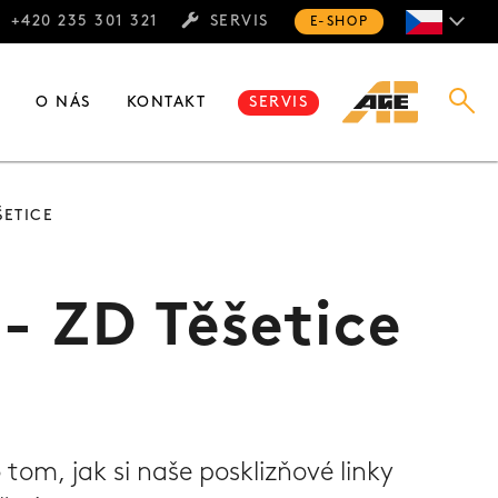
+420 235 301 321
SERVIS
E-SHOP
E
O NÁS
KONTAKT
SERVIS
ŠETICE
- ZD Těšetice
tom, jak si naše posklizňové linky