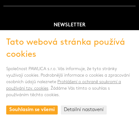
NEWSLETTER
Tato webová stránka používá
cookies
Souhlasím se zpracováním osobních údajů -
Zobrazit více
Společnost PAWLICA s.r.o. Vás informuje, že tyto stránky
SLEDUJTE NÁS
využívají cookies. Podrobnější informace o cookies a zpracování
osobních údajů naleznete
Prohlášení o ochraně soukromí a
používání tzv. cookies
. Žádáme Vás tímto o souhlas s
používáním těchto cookies.
KONTAKT
Souhlasím se všemi
Detailní nastavení
Drnovská 1118/53a
161 00 Praha 6 - Ruzyně
Česká republika