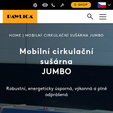
ŠKOLENÍ SUŠIČŮ
VIRTUÁLNÍ PROHLÍDKA
+420 235 301 321
E-SHOP
HOME
| MOBILNÍ CIRKULAČNÍ SUŠÁRNA JUMBO
Mobilní cirkulační
sušárna
JUMBO
Robustní, energeticky úsporná, výkonná a plně
odprášená