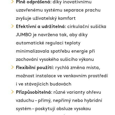
Plně odprášená
: díky inovativnímu
uzavřenému systému separace prachu
zvyšuje uživatelský komfort
Efektivní a udržitelná
: cirkulační sušička
JUMBO je navržena tak, aby díky
automatické regulaci teploty
minimalizovala spotřebu energie při
zachování vysokého sušicího výkonu
Flexibilní použití
: rychlá změna místa,
možnost instalace ve venkovním prostředí
i ve stávajících budovách
Přizpůsobitelná
: různé varianty ohřevu
vzduchu – přímý, nepřímý nebo hybridní
systém – poskytují obsluze vysokou