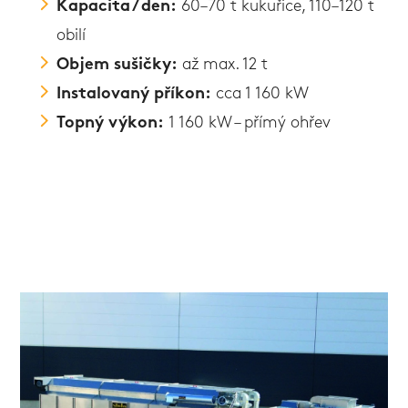
Kapacita / den:
60–70 t kukuřice, 110–120 t
obilí
Objem sušičky:
až max. 12 t
Instalovaný příkon:
cca 1 160 kW
Topný výkon:
1 160 kW – přímý ohřev