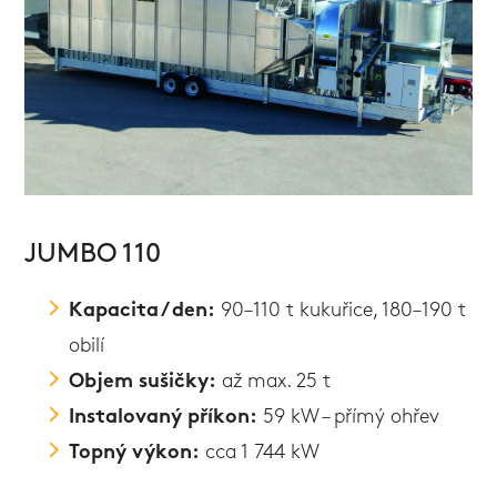
JUMBO 110
Kapacita / den:
90–110 t kukuřice, 180–190 t
obilí
Objem sušičky:
až max. 25 t
Instalovaný příkon:
59 kW – přímý ohřev
Topný výkon:
cca 1 744 kW