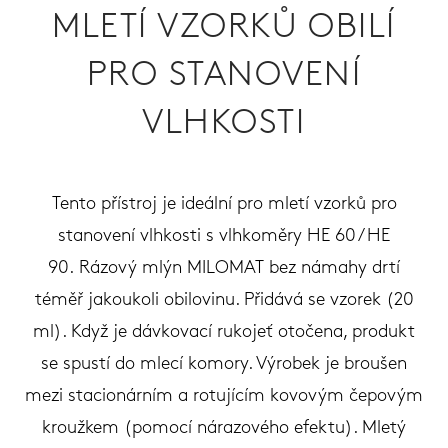
MLETÍ VZORKŮ OBILÍ
PRO STANOVENÍ
VLHKOSTI
Tento přístroj je ideální pro mletí vzorků pro
stanovení vlhkosti s vlhkoměry HE 60 / HE
90. Rázový mlýn MILOMAT bez námahy drtí
téměř jakoukoli obilovinu. Přidává se vzorek (20
ml). Když je dávkovací rukojeť otočena, produkt
se spustí do mlecí komory. Výrobek je broušen
mezi stacionárním a rotujícím kovovým čepovým
kroužkem (pomocí nárazového efektu). Mletý