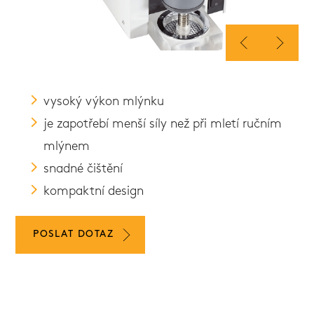
vysoký výkon mlýnku
je zapotřebí menší síly než při mletí ručním
mlýnem
snadné čištění
kompaktní design
POSLAT DOTAZ