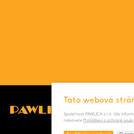
Tato webová strá
Společnost PAWLICA s.r.o. Vás inform
naleznete
Prohlášení o ochraně soukr