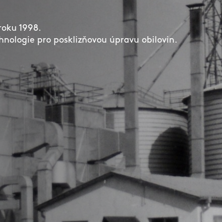
roku 1998.
nologie pro posklizňovou úpravu obilovin.