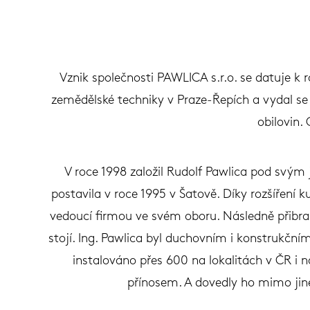
Vznik společnosti PAWLICA s.r.o. se datuje k r
zemědělské techniky v Praze-Řepích a vydal se
obilovin.
V roce 1998 založil Rudolf Pawlica pod svým
postavila v roce 1995 v Šatově. Díky rozšíření k
vedoucí firmou ve svém oboru. Následně přibra
stojí. Ing. Pawlica byl duchovním i konstrukčn
instalováno přes 600 na lokalitách v ČR i 
přínosem. A dovedly ho mimo jin