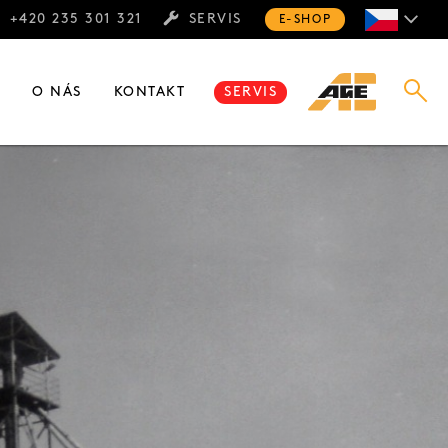
+420 235 301 321
SERVIS
E-SHOP
E
O NÁS
KONTAKT
SERVIS