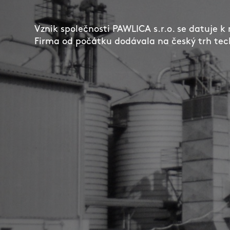
Vznik společnosti PAWLICA s.r.o. se datuje k 
Firma od počátku dodávala na český trh tech