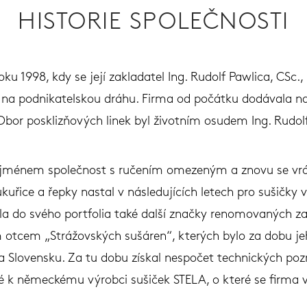
HISTORIE SPOLEČNOSTI
oku 1998, kdy se její zakladatel Ing. Rudolf Pawlica, CS
 na podnikatelskou dráhu. Firma od počátku dodávala na
 Obor posklizňových linek byl životním osudem Ing. Rudolf
 jménem společnost s ručením omezeným a znovu se vrátil 
ukuřice a řepky nastal v následujících letech pro sušičky 
la do svého portfolia také další značky renomovaných za
ím otcem „Strážovských sušáren“, kterých bylo za dobu 
na Slovensku. Za tu dobu získal nespočet technických po
é k německému výrobci sušiček STELA, o které se firma v