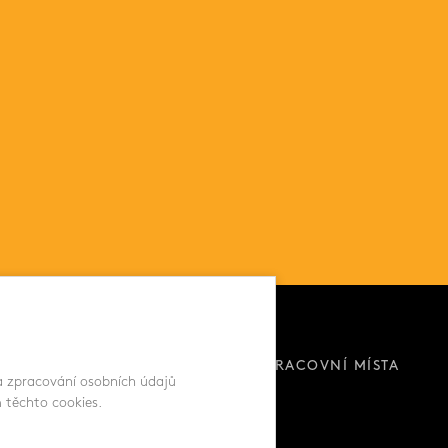
KE STAŽENÍ
KARIÉRA - VOLNÁ PRACOVNÍ MÍSTA
 a zpracování osobních údajů
 těchto cookies.