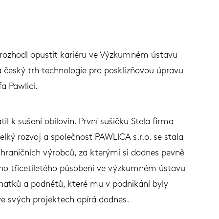
c., rozhodl opustit kariéru ve Výzkumném ústavu
 český trh technologie pro posklizňovou úpravu
a Pawlici.
k sušení obilovin. První sušičku Stela firma
velký rozvoj a společnost PAWLICA s.r.o. se stala
hraničních výrobců, za kterými si dodnes pevně
jeho třicetiletého působení ve výzkumném ústavu
znatků a podnětů, které mu v podnikání byly
e svých projektech opírá dodnes.