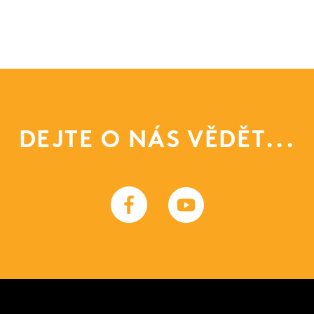
DEJTE O NÁS VĚDĚT...