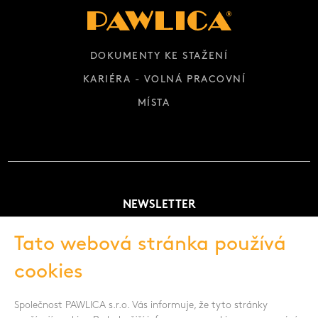
DOKUMENTY KE STAŽENÍ
KARIÉRA - VOLNÁ PRACOVNÍ
MÍSTA
NEWSLETTER
Tato webová stránka používá
cookies
Souhlasím se zpracováním osobních údajů -
Zobrazit více
Společnost PAWLICA s.r.o. Vás informuje, že tyto stránky
SLEDUJTE NÁS