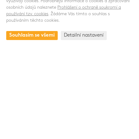
využívají cookies. Podrobnější informace o cookies a zpracování
osobních údajů naleznete
Prohlášení o ochraně soukromí a
používání tzv. cookies
. Žádáme Vás tímto o souhlas s
používáním těchto cookies.
KONTAKT
Souhlasím se všemi
Detailní nastavení
Drnovská 1118/53a
161 00 Praha 6 - Ruzyně
Česká republika
+420 235 301 321
Skupina Pawlica Export a.s.
www.pawlica.cz
- posklizňové linky CZ a SK |
www.pawlica.pl
- posklizňové linky PL |
www.age.cz
-
halové systémy pro drůbež a prasata |
www.gttrend.cz
-
servis a náhradní díly
Zásady ochrany osobních údajů
/
Nastavení cookies