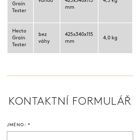
váhou
425x340x115
4,5 kg
Grain
mm
Tester
Hecto
bez
425x340x115
Grain
4,0 kg
váhy
mm
Tester
KONTAKTNÍ FORMULÁŘ
JMÉNO: *