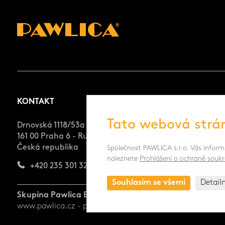
KONTAKT
NEWSLETTER
Tato webová strá
Drnovská 1118/53a
161 00 Praha 6 - Ruzyně
Česká republika
Souhlasím s
Společnost PAWLICA s.r.o. Vás inform
naleznete
Prohlášení o ochraně soukr
+420 235 301 321
Souhlasím se všemi
Detail
Skupina Pawlica Export a.s.
www.pawlica.cz
- posklizňové linky CZ a SK |
www.pawlica