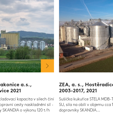
akonice a.s.,
ZEA, a. s., Hostěradic
ice 2021
2003-2017, 2021
ladovací kapacita v silech činí
Sušička kukuřice STELA MDB-
opravní cesty naskladnění sil -
SU, sila na obilí v objemu cca 
y SKANDIA o výkonu 120 t /h
dopravníky SKANDIA...