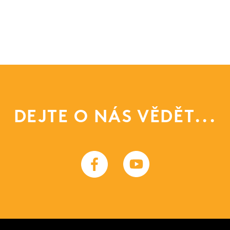
DEJTE O NÁS VĚDĚT...