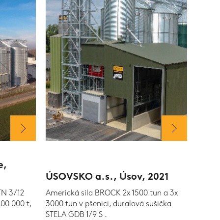
e,
ÚSOVSKO a.s., Úsov, 2021
TN 3/12
Americká sila BROCK 2x 1500 tun a 3x
100 000 t,
3000 tun v pšenici, duralová sušička
STELA GDB 1/9 S .