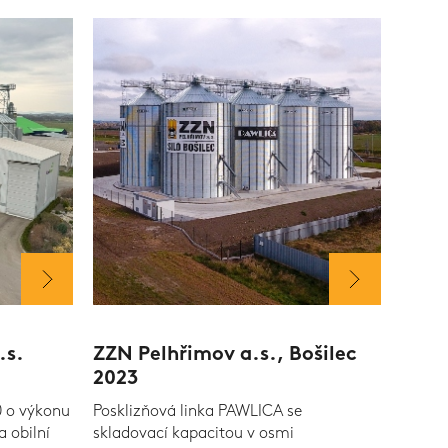
.s.
ZZN Pelhřimov a.s., Bošilec
2023
0 o výkonu
Posklizňová linka PAWLICA se
 obilní
skladovací kapacitou v osmi