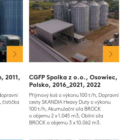
, 2011,
CGFP Spolka z o.o., Osowiec,
Polsko, 2016_2021, 2022
dopravní
Příjmový koš o výkonu 100 t/h, Dopravní
 čistička
cesty SKANDIA Heavy Duty o výkonu
100 t/h, Akumulační sila BROCK
o objemu 2 x 1.045 m3, Obilní sila
BROCK o objemu 3 x 10.062 m3.