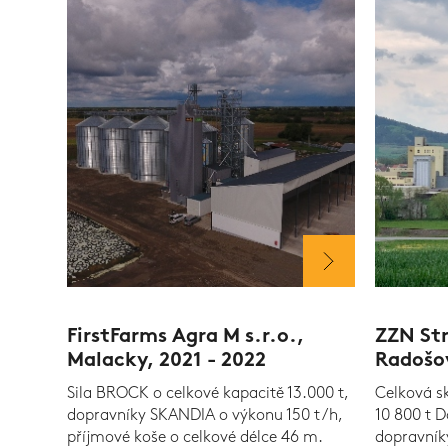
FirstFarms Agra M s.r.o.,
ZZN Str
Malacky, 2021 - 2022
Radošov
Sila BROCK o celkové kapacitě 13.000 t,
Celková sk
dopravníky SKANDIA o výkonu 150 t/h,
10 800 t D
příjmové koše o celkové délce 46 m.
dopravník