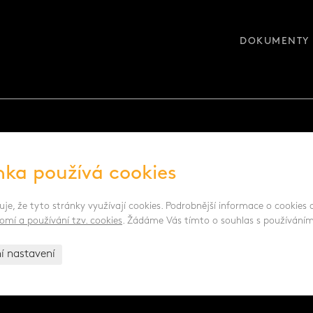
DOKUMENTY 
nka používá cookies
e zpracováním osobních údajů -
Zobrazit více
uje, že tyto stránky využívají cookies. Podrobnější informace o cookies
omí a používání tzv. cookies
. Žádáme Vás tímto o souhlas s používáním
ní nastavení
.pl
- posklizňové linky PL |
www.age.cz
- halové systémy pro dr