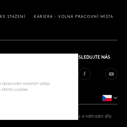
KE STAŽENÍ
KARIÉRA - VOLNÁ PRACOVNÍ MÍSTA
SLEDUJTE NÁS
 a zpracování osobních údajů
 těchto cookies.
ůbež a prasata |
www.gttrend.cz
- servis a náhradní díly