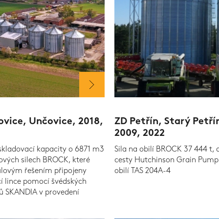
vice, Unčovice, 2018,
ZD Petřín, Starý Petřín
2009, 2022
skladovací kapacity o 6871 m3
Sila na obilí BROCK 37 444 t, 
nových silech BROCK, které
cesty Hutchinson Grain Pump,
lovým řešením připojeny
obilí TAS 204A-4
cí lince pomocí švédských
ů SKANDIA v provedení