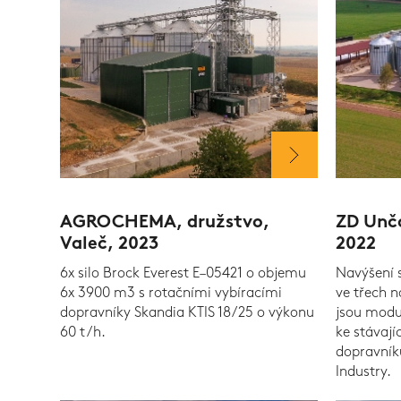
AGROCHEMA, družstvo,
ZD Unčo
Valeč, 2023
2022
6x silo Brock Everest E–05421 o objemu
Navýšení 
6x 3900 m3 s rotačními vybíracími
ve třech 
dopravníky Skandia KTIS 18/25 o výkonu
jsou modu
60 t/h.
ke stávají
dopravník
Industry.