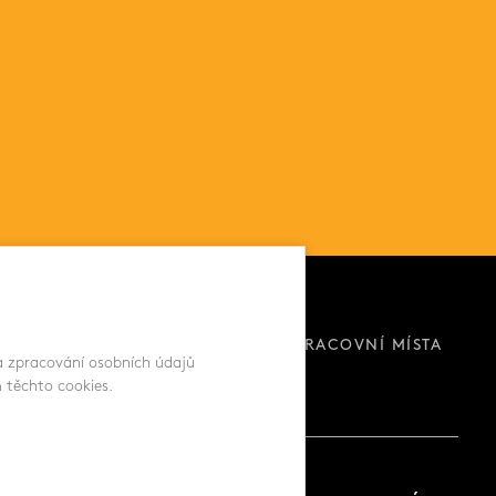
KE STAŽENÍ
KARIÉRA - VOLNÁ PRACOVNÍ MÍSTA
 a zpracování osobních údajů
 těchto cookies.