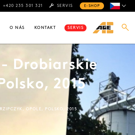
+420 235 301 321
SERVIS
E-SHOP
E
O NÁS
KONTAKT
SERVIS
- Drobiarskie
Polsko, 2015
ZIPCZYK, OPOLE, POLSKO, 2015