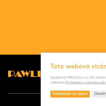
Tato webová strá
Společnost PAWLICA s.r.o. Vás inform
naleznete
Prohlášení o ochraně soukr
Souhlasím se všemi
Detail