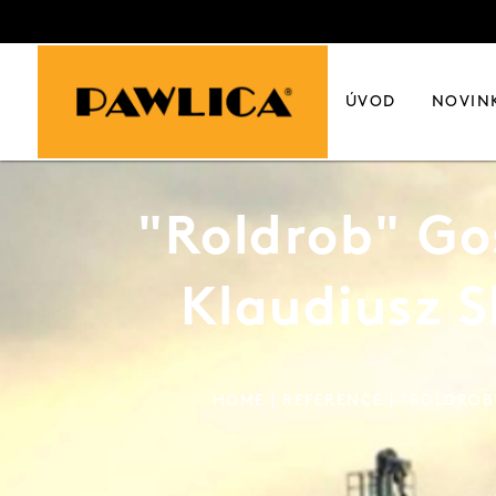
ÚVOD
NOVIN
"Roldrob" Go
Klaudiusz S
HOME
|
REFERENCE
| "ROLDROB