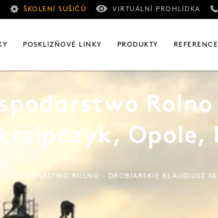
ŠKOLENÍ SUŠIČŮ
VIRTUÁLNÍ PROHLÍDKA
KY
POSKLIZŇOVÉ LINKY
PRODUKTY
REFERENC
spodarstwo Rolno 
krzipczyk, Opole, 
" GOSPODARSTWO ROLNO - DROBIARSKIE KLAUDIUSZ SKR