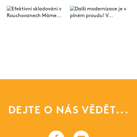
DEJTE O NÁS VĚDĚT...