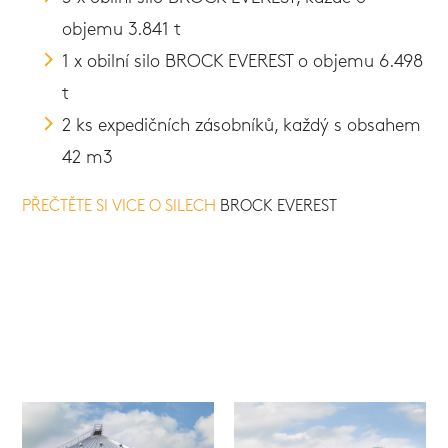
objemu 3.841 t
1 x obilní silo BROCK EVEREST o objemu 6.498
t
2 ks expedičních zásobníků, každý s obsahem
42 m3
PŘEČTĚTE SI VICE O SILECH
BROCK EVEREST