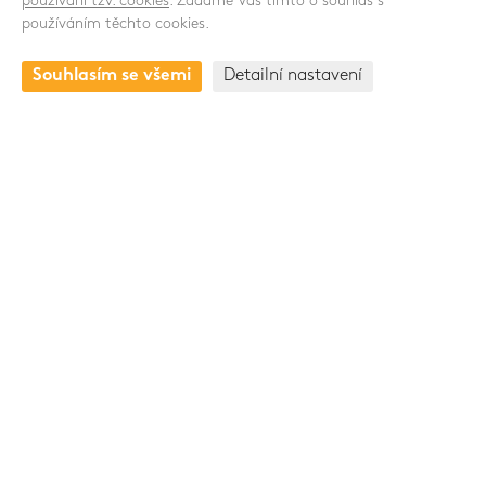
používání tzv. cookies
. Žádáme Vás tímto o souhlas s
používáním těchto cookies.
KONTAKT
Souhlasím se všemi
Detailní nastavení
Drnovská 1118/53a
161 00 Praha 6 - Ruzyně
Česká republika
+420 235 301 321
Skupina Pawlica Export a.s.
www.pawlica.cz
- posklizňové linky CZ a SK |
www.pawlica.pl
- posklizňové linky PL |
www.age.cz
-
halové systémy pro drůbež a prasata |
www.gttrend.cz
-
servis a náhradní díly
Zásady ochrany osobních údajů
/
Nastavení cookies
© 2026 PAWLICA All rights reserved / Created by MediaSolution